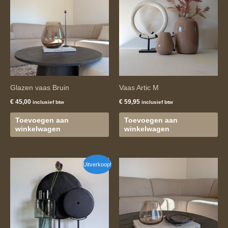
Glazen vaas Bruin
Vaas Artic M
€
45,00
€
59,95
inclusief btw
inclusief btw
Toevoegen aan
Toevoegen aan
winkelwagen
winkelwagen
Oorspronkelijke
Huidige
Uitverkoop!
prijs
prijs
was:
is:
€ 79,95.
€ 59,95.