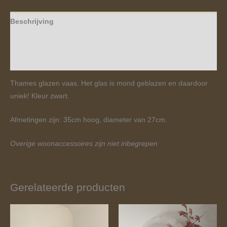
Beschrijving
Aanvullende informatie
Beoordelingen (0)
Thames glazen vaas. Het glas is mond geblazen en daardoor
uniek! Kleur zwart.
Afmetingen zijn: 35cm hoog, diameter van 27cm.
Overige woonaccessoires zijn niet inbegrepen
Gerelateerde producten