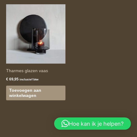
Tharmes glazen vaas
€
69,95
inclusief btw
Toevoegen aan
winkelwagen
Hoe kan ik je helpen?