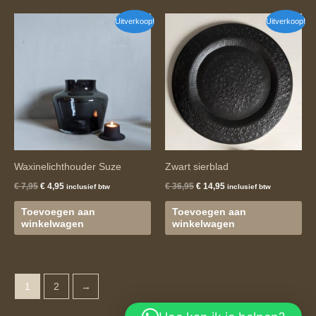
Oorspronkelijke
Huidige
Oorspronkelijke
Huidige
Uitverkoop!
Uitverkoop!
prijs
prijs
prijs
prijs
was:
is:
was:
is:
€ 7,95.
€ 4,95.
€ 36,95.
€ 14,95.
Waxinelichthouder Suze
Zwart sierblad
€
7,95
€
4,95
€
36,95
€
14,95
inclusief btw
inclusief btw
Toevoegen aan
Toevoegen aan
winkelwagen
winkelwagen
1
2
→