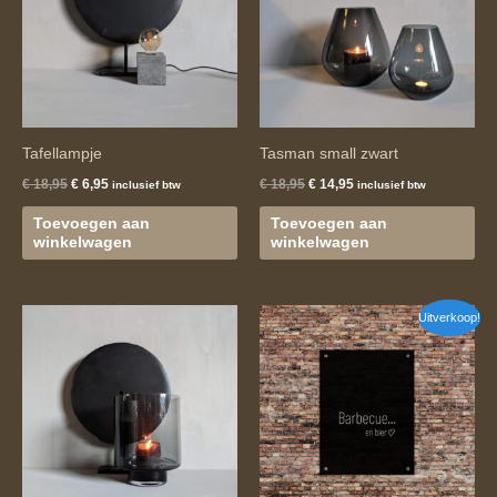
Tafellampje
Tasman small zwart
€
18,95
€
6,95
€
18,95
€
14,95
inclusief btw
inclusief btw
Toevoegen aan
Toevoegen aan
winkelwagen
winkelwagen
Oorspronkelijke
Huidige
Uitverkoop!
prijs
prijs
was:
is:
€ 16,95.
€ 12,95.