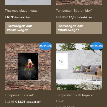
Tharmes glazen vaas
Tuinposter ‘Bbq en bier’
€
69,95
€
16,95
€
12,95
inclusief btw
inclusief btw
Toevoegen aan
Toevoegen aan
winkelwagen
winkelwagen
Oorspronkelijke
Huidige
Oorspronkelijke
Huidige
Uitverkoop!
Uitverkoop!
prijs
prijs
prijs
prijs
was:
is:
was:
is:
€ 16,95.
€ 12,95.
€ 16,95.
€ 9,95.
Tuinposter ‘Boeket’
Tuinposter ‘Faith hope en
Love’
€
16,95
€
12,95
inclusief btw