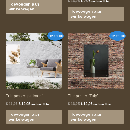
€
16,95
€
9,95
inclusief btw
Toevoegen aan
winkelwagen
Toevoegen aan
winkelwagen
Oorspronkelijke
Huidige
Oorspronkelijke
Huidige
Uitverkoop!
Uitverkoop!
prijs
prijs
prijs
prijs
was:
is:
was:
is:
€ 16,95.
€ 12,95.
€ 16,95.
€ 12,95.
Tuinposter ‘pluimen’
Tuinposter ‘Tulp’
€
16,95
€
12,95
€
16,95
€
12,95
inclusief btw
inclusief btw
Toevoegen aan
Toevoegen aan
winkelwagen
winkelwagen