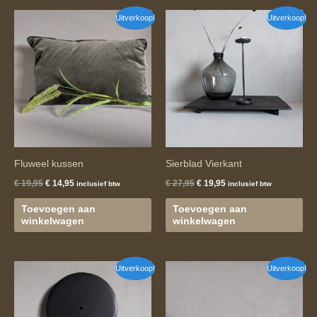
Oorspronkelijke
Huidige
Oorspronkelijke
Huidige
Uitverkoop!
Uitverkoop!
prijs
prijs
prijs
prijs
was:
is:
was:
is:
€ 19,95.
€ 14,95.
€ 27,95.
€ 19,95.
Fluweel kussen
Sierblad Vierkant
€
19,95
€
14,95
€
27,95
€
19,95
inclusief btw
inclusief btw
Toevoegen aan
Toevoegen aan
winkelwagen
winkelwagen
Oorspronkelijke
Huidige
Oorspronkelijke
Huidige
Uitverkoop!
Uitverkoop!
prijs
prijs
prijs
prijs
was:
is:
was:
is:
€ 18,95.
€ 6,95.
€ 18,95.
€ 14,95.