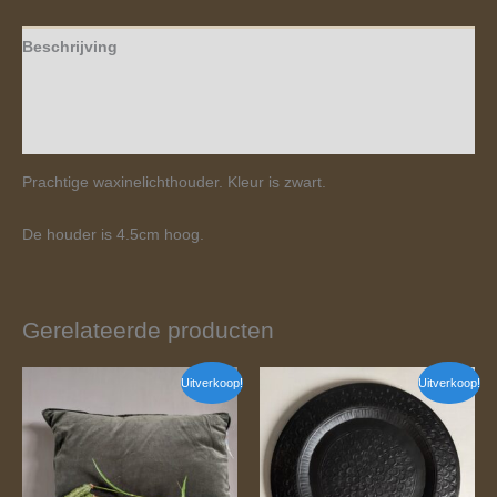
Beschrijving
Aanvullende informatie
Beoordelingen (0)
Prachtige waxinelichthouder. Kleur is zwart.
De houder is 4.5cm hoog.
Gerelateerde producten
Oorspronkelijke
Huidige
Oorspronkelijke
Huidige
Uitverkoop!
Uitverkoop!
prijs
prijs
prijs
prijs
was:
is:
was:
is:
€ 19,95.
€ 14,95.
€ 36,95.
€ 14,95.