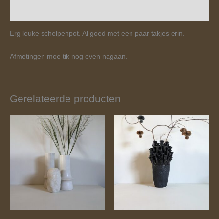
Beoordelingen (0)
Erg leuke schelpenpot. Al goed met een paar takjes erin.
Afmetingen moe tik nog even nagaan.
Gerelateerde producten