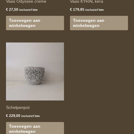
Vaas Odyssee creme
Vaas KYRAL kera
€
27,50
€
179,95
inclusief btw
inclusief btw
Toevoegen aan
Toevoegen aan
winkelwagen
winkelwagen
Schelpenpot
€
229,00
inclusief btw
Toevoegen aan
winkelwagen