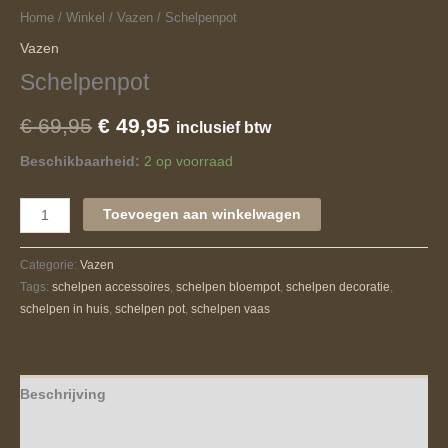
Home
/
Winkel
/
Vazen
/ Schelpenpot
Vazen
Schelpenpot
€
69,95
€
49,95
inclusief btw
Beschikbaarheid:
2 op voorraad
Toevoegen aan winkelwagen
Categorie:
Vazen
Tags:
schelpen accessoires
,
schelpen bloempot
,
schelpen decoratie
,
schelpen in huis
,
schelpen pot
,
schelpen vaas
Beschrijving
Aanvullende informatie