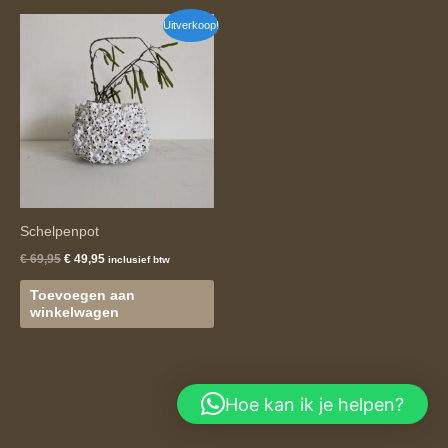
Oorspronkelijke
Huidige
Uitverkoop!
prijs
prijs
was:
is:
€ 69,95.
€ 49,95.
Schelpenpot
€
69,95
€
49,95
inclusief btw
Toevoegen aan
winkelwagen
Hoe kan ik je helpen?