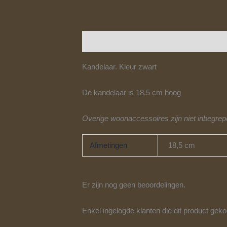
Beschrijving
Aanvullende informatie
Kandelaar. Kleur zwart
De kandelaar is 18.5 cm hoog
Overige woonaccessoires zijn niet inbegre
Afmetingen
18,5 cm
Er zijn nog geen beoordelingen.
Enkel ingelogde klanten die dit product gek