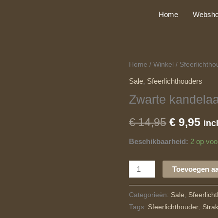
Home
Websh
Zwarte
Home
/
Winkel
/
Sfeerlichtho
Oorspron
Hui
kandelaar
Sale
,
Sfeerlichthouders
prijs
pri
aantal
Zwarte kandelaa
was:
is:
€
14,95
€
9,95
inc
€ 14,95.
€ 9
Beschikbaarheid:
2 op voo
Toevoegen a
Categorieën:
Sale
,
Sfeerlich
Tags:
Sfeerlichthouder
,
Strak