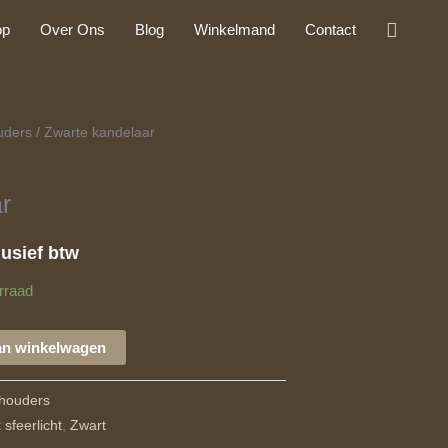
Zoeke
op
Over Ons
Blog
Winkelmand
Contact
uders
/ Zwarte kandelaar
kelijke
dige
js
r
lusief btw
,95.
rraad
an winkelwagen
thouders
 sfeerlicht
,
Zwart