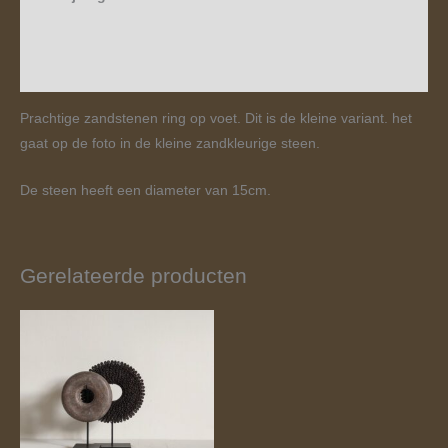
Aanvullende informatie
Beoordelingen (0)
Prachtige zandstenen ring op voet. Dit is de kleine variant. het
gaat op de foto in de kleine zandkleurige steen.
De steen heeft een diameter van 15cm.
Gerelateerde producten