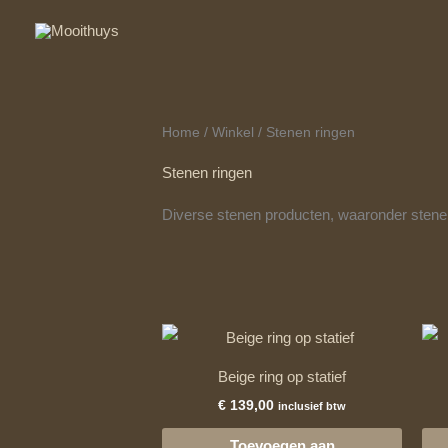
Ga
naar
de
inhoud
Home
/
Winkel
/ Stenen ringen
Stenen ringen
Diverse stenen producten, waaronder ste
Beige ring op statief
€
139,00
inclusief btw
Toevoegen aan