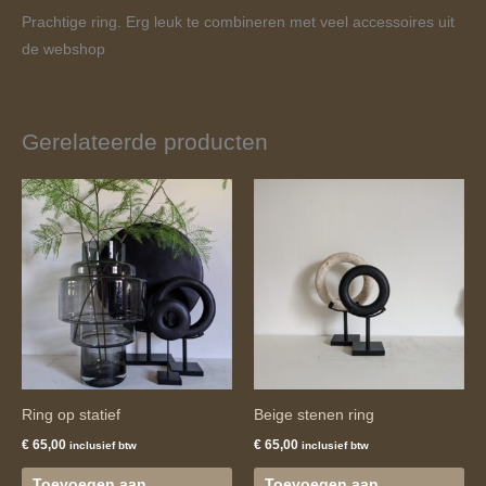
Prachtige ring. Erg leuk te combineren met veel accessoires uit
de webshop
Gerelateerde producten
Ring op statief
Beige stenen ring
€
65,00
€
65,00
inclusief btw
inclusief btw
Toevoegen aan
Toevoegen aan