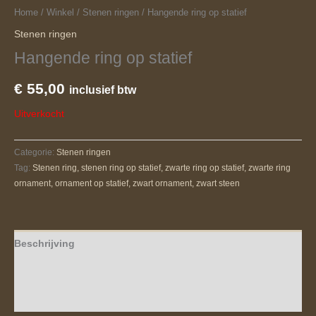
Home
/
Winkel
/
Stenen ringen
/ Hangende ring op statief
Stenen ringen
Hangende ring op statief
€
55,00
inclusief btw
Uitverkocht
Categorie:
Stenen ringen
Tag:
Stenen ring, stenen ring op statief, zwarte ring op statief, zwarte ring
ornament, ornament op statief, zwart ornament, zwart steen
Beschrijving
Aanvullende informatie
Beoordelingen (0)