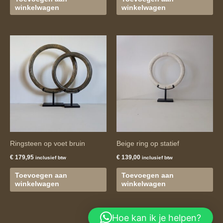
winkelwagen
winkelwagen
Ringsteen op voet bruin
Beige ring op statief
€
179,95
€
139,00
inclusief btw
inclusief btw
Toevoegen aan
Toevoegen aan
winkelwagen
winkelwagen
Hoe kan ik je helpen?