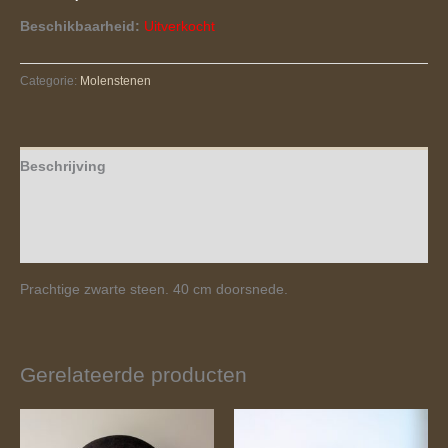
Beschikbaarheid:
Uitverkocht
Categorie:
Molenstenen
Beschrijving
Aanvullende informatie
Beoordelingen (0)
Prachtige zwarte steen. 40 cm doorsnede.
Gerelateerde producten