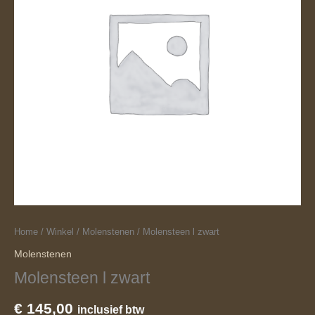
Home
/
Winkel
/
Molenstenen
/ Molensteen l zwart
Molenstenen
Molensteen l zwart
€
145,00
inclusief btw