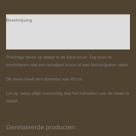
Beschrijving
Aanvullende informatie
Beoordelingen (0)
Prachtige steen op statief in de kleur bruin. Erg mooi te
combineren met een schelpen krans of een kleiner/groter steen.
De steen heeft een diameter van 40 cm.
Let op: wees altijd voorzichtig met het indrukken van de steen in
statief.
Gerelateerde producten