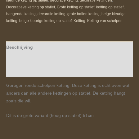
kleurige ketting op statief
,
decoratie ketting
,
decoratie kettingen
,
Decoratieve ketting op statief
,
Grote ketting op statief, ketting op statief,
hangende ketting, decoratie ketting, grote ballen ketting, beige kleurige
ketting, beige kleurige ketting op statief
,
Ketting
,
Ketting van schelpen
Beschrijving
Aanvullende informatie
Beoordelingen (0)
Geregen ronde schelpen ketting. Deze ketting is echt even wat
anders dan alle andere kettingen op statief. De ketting hangt
zoals die wil.
Dit is de grote variant (hoog op statief) 51cm