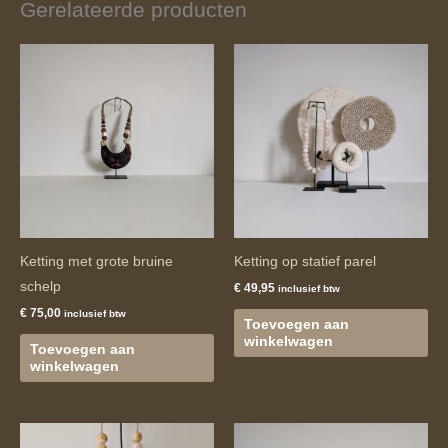
Gerelateerde producten
Ketting met grote bruine
Ketting op statief parel
schelp
€
49,95
inclusief btw
€
75,00
inclusief btw
Toevoegen aan
winkelwagen
Toevoegen aan
winkelwagen