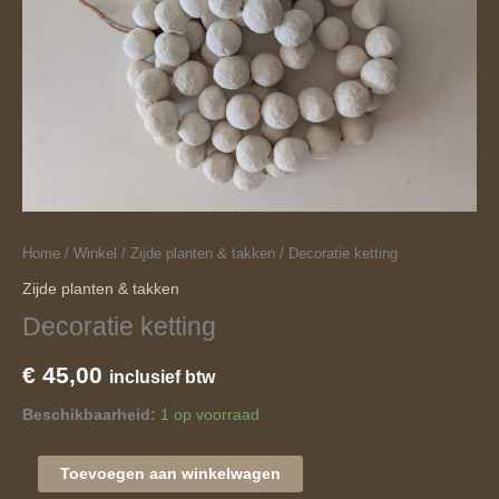
Home
/
Winkel
/
Zijde planten & takken
/ Decoratie ketting
Zijde planten & takken
Decoratie ketting
€
45,00
inclusief btw
Beschikbaarheid:
1 op voorraad
Toevoegen aan winkelwagen