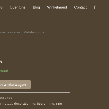
Zoeke
op
Over Ons
Blog
Winkelmand
Contact
naccessoires
/ Metalen ringen
tw
rraad
an winkelwagen
essoires
 metaal, decoratie ring, ijzeren ring, ring