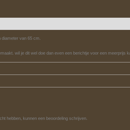
Beoordelingen (0)
n diameter van 65 cm.
gemaakt. wil je dit wel doe dan even een berichtje voor een meerprijs
ocht hebben, kunnen een beoordeling schrijven.