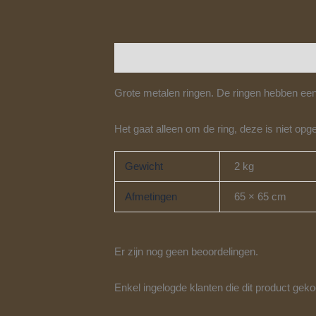
Beschrijving
Aanvullende informatie
Grote metalen ringen. De ringen hebben ee
Het gaat alleen om de ring, deze is niet op
Gewicht
2 kg
Afmetingen
65 × 65 cm
Er zijn nog geen beoordelingen.
Enkel ingelogde klanten die dit product gek