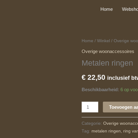
Home
Websh
Metalen
Home
/
Winkel
/
Overige woo
ringen
Overige woonaccessoires
aantal
Metalen ringen
€
22,50
inclusief b
Beschikbaarheid:
6 op voo
Toevoegen a
Categorie:
Overige woonacc
Tag:
metalen ringen, ring van