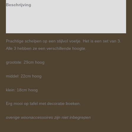
Beschrijving
Aanvullende informatie
Beoordelingen (0)
Prachtige schelpen op een stijlvol voetje. Het is een set van 3.
Alle 3 hebben ze een verschillende hoogte.
grootste: 29cm hoog
middel: 22cm hoog
klein: 18cm hoog
Erg mooi op tafel met decoratie boeken.
overige woonaccessoires zijn niet inbegrepen