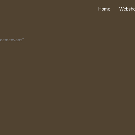
Home
Websh
bloemenvaas”