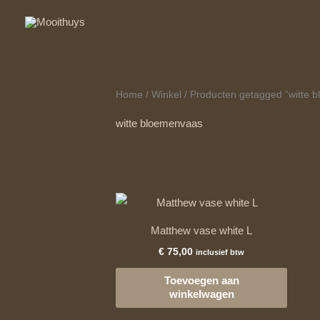
Ga
naar
de
inhoud
Home
/
Winkel
/ Producten getagged “witte 
witte bloemenvaas
Matthew vase white L
€
75,00
inclusief btw
Toevoegen aan
winkelwagen