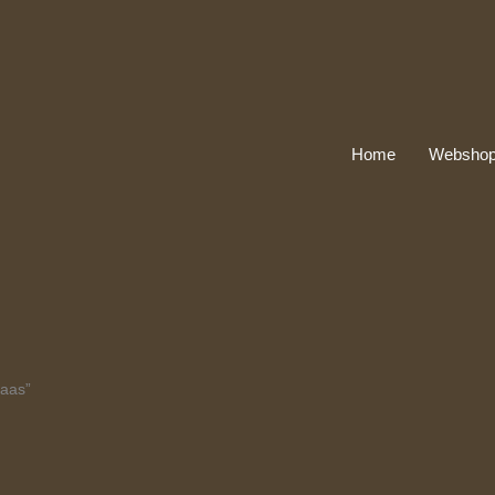
Home
Websho
vaas”