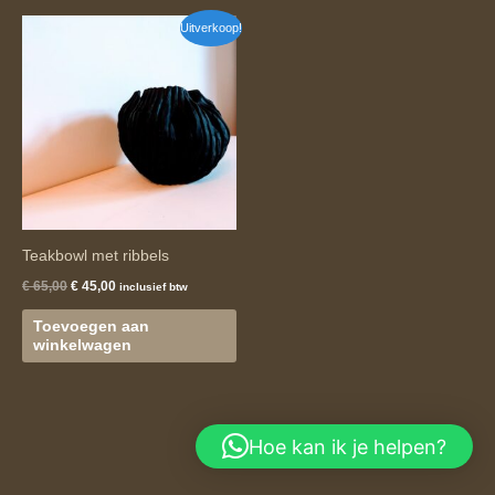
Oorspronkelijke
Huidige
Uitverkoop!
prijs
prijs
was:
is:
€ 65,00.
€ 45,00.
Teakbowl met ribbels
€
65,00
€
45,00
inclusief btw
Toevoegen aan
winkelwagen
Hoe kan ik je helpen?