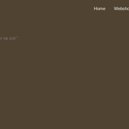
Home
Websh
 op zuil.”