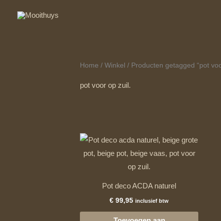
Ga
naar
de
inhoud
Home
/
Winkel
/ Producten getagged “pot voor
pot voor op zuil.
Pot deco ACDA naturel
€
99,95
inclusief btw
Toevoegen aan