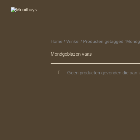
Ga
naar
de
inhoud
Home
/
Winkel
/ Producten getagged “Mondg
Mondgeblazen vaas
Geen producten gevonden die aan je