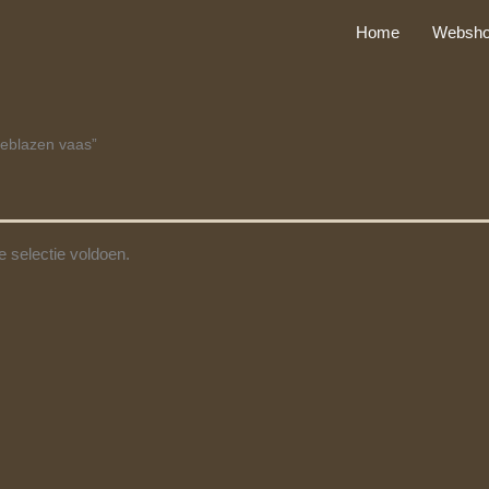
Home
Websh
eblazen vaas”
 selectie voldoen.