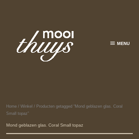
Ga
MENU
naar
de
inhoud
MENU
Home
/
Winkel
/ Producten getagged “Mond geblazen glas. Coral
Small topaz”
Mond geblazen glas. Coral Small topaz