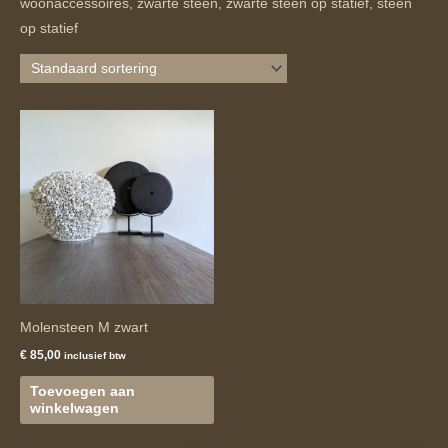
woonaccessoires, zwarte steen, zwarte steen op statief, steen
op statief
Molensteen M zwart
€
85,00
inclusief btw
Toevoegen aan
winkelwagen