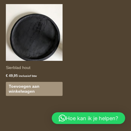
Sierblad hout
€
49,95
inclusief btw
Toevoegen aan
winkelwagen
Hoe kan ik je helpen?