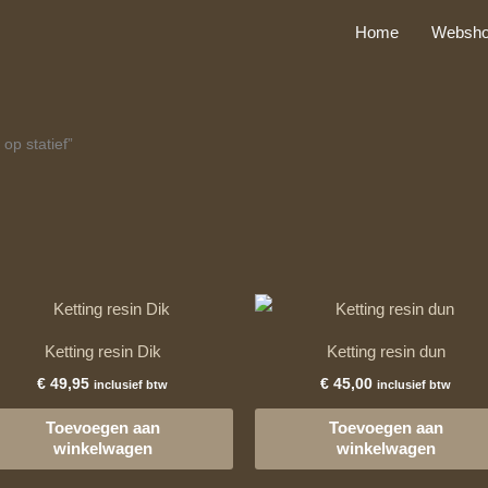
Home
Websh
op statief”
Ketting resin Dik
Ketting resin dun
€
49,95
€
45,00
inclusief btw
inclusief btw
Toevoegen aan
Toevoegen aan
winkelwagen
winkelwagen