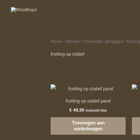
Ga
naar
de
inhoud
Home
/
Winkel
/ Producten getagged “Ketting 
Ketting op statief
Ketting op statief parel
€
49,95
inclusief btw
Toevoegen aan
winkelwagen