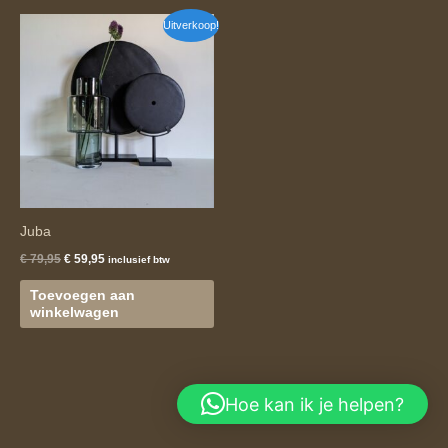
Oorspronkelijke
Huidige
Uitverkoop!
prijs
prijs
was:
is:
€ 79,95.
€ 59,95.
Juba
€
79,95
€
59,95
inclusief btw
Toevoegen aan
winkelwagen
Hoe kan ik je helpen?