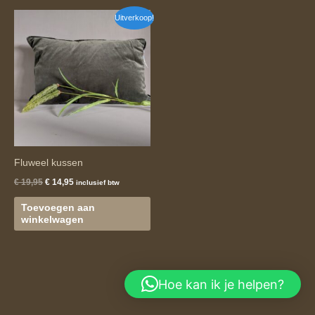
Oorspronkelijke
Huidige
Uitverkoop!
prijs
prijs
was:
is:
€ 19,95.
€ 14,95.
Fluweel kussen
€
19,95
€
14,95
inclusief btw
Toevoegen aan
winkelwagen
Hoe kan ik je helpen?