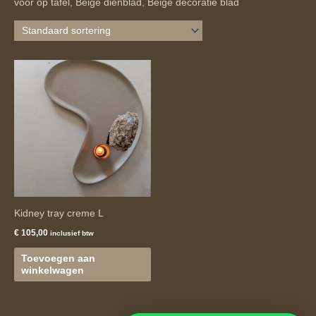
voor op tafel, Beige dienblad, Beige decoratie blad
Kidney tray creme L
€
105,00
inclusief btw
Toevoegen aan
winkelwagen